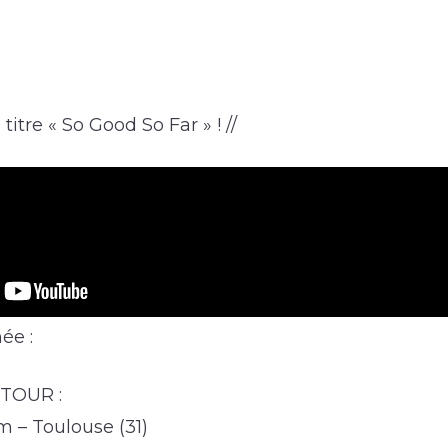
 titre « So Good So Far » ! //
ée :
TOUR :
m – Toulouse (31)