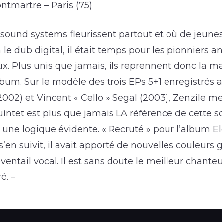
ontmartre – Paris (75)
s sound systems fleurissent partout et où de jeune
a le dub digital, il était temps pour les pionniers 
. Plus unis que jamais, ils reprennent donc la m
bum. Sur le modèle des trois EPs 5+1 enregistrés
(2002) et Vincent « Cello » Segal (2003), Zenzile m
uintet est plus que jamais LA référence de cette s
une logique évidente. « Recruté » pour l’album Ele
s’en suivit, il avait apporté de nouvelles couleurs 
entail vocal. Il est sans doute le meilleur chante
é. –