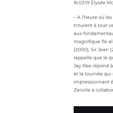
16.03.19 Élysée M
– A l’heure où le
triturent à tout v
aux fondamentaux
magnifique 11e al
(2000), Sir Jean 
rappelle que le q
Jay Ree répond à 
et la tournée qui 
impressionnant év
Zenzile a collabor