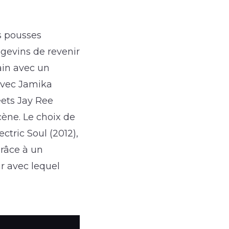
s pousses
angevins de revenir
ain avec un
 avec Jamika
eets Jay Ree
cène. Le choix de
ctric Soul (2012),
grâce à un
ur avec lequel