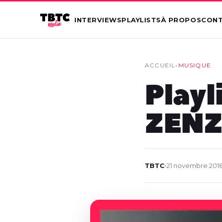
INTERVIEWS
PLAYLISTS
À PROPOS
CON
ACCUEIL
›
MUSIQUE
Playli
ZENZ
TBTC
•
21 novembre 201