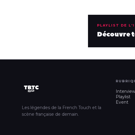
PLAYLIST DE L'
Découvre to
RUBRIQ
Intervie
Playlist
Event
Les légendes de la French Touch et la
scène française de demain.