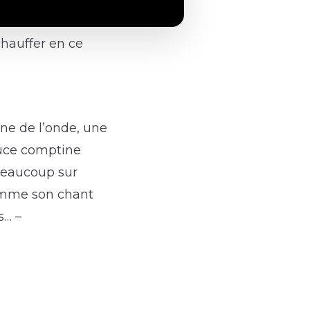
chauffer en ce
ïne de l’onde, une
ouce comptine
 beaucoup sur
comme son chant
s… –