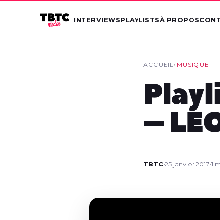
INTERVIEWS
PLAYLISTS
À PROPOS
CON
ACCUEIL
›
MUSIQUE
Playl
– LE
TBTC
•
25 janvier 2017
•
1 