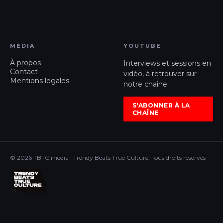
MÉDIA
YOUTUBE
À propos
Interviews et sessions en
Contact
vidéo, à retrouver sur
Mentions legales
notre chaîne.
S'ABONNER À LA
CHAÎNE
© 2026 TBTC media · Trendy Beats True Culture, Tous droits réservés