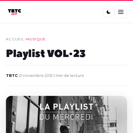
ACCUEIL
›
MUSIQUE
Playlist VOL•23
TBTC
•
21 novembre 2012
•
1 min de lecture