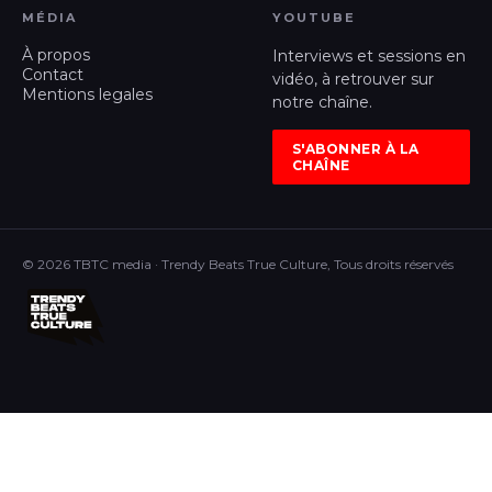
MÉDIA
YOUTUBE
À propos
Interviews et sessions en
Contact
vidéo, à retrouver sur
Mentions legales
notre chaîne.
S'ABONNER À LA
CHAÎNE
© 2026 TBTC media · Trendy Beats True Culture, Tous droits réservés