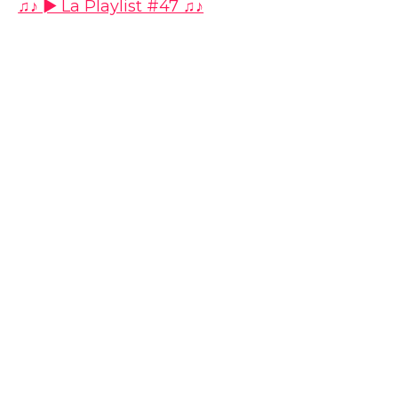
♫♪ ► La Playlist #47 ♫♪