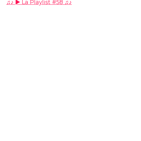
♫♪ ► La Playlist #58 ♫♪