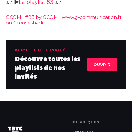
♫♪ ►
La playlist 83
♫♪
GCOM | #83 by GCOM | www.g-communication.fr
on Grooveshark
PLAYLIST DE L'INVITÉ
Découvre toutes les
OUVRIR
playlists de nos
invités
RUBRIQUES