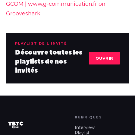
GCOM | www.g-communication.fr on
Grooveshark
PLAYLIST DE L'INVITÉ
Découvre toutes les
OUVRIR
playlists de nos
invités
RUBRIQUES
Interview
Playlist