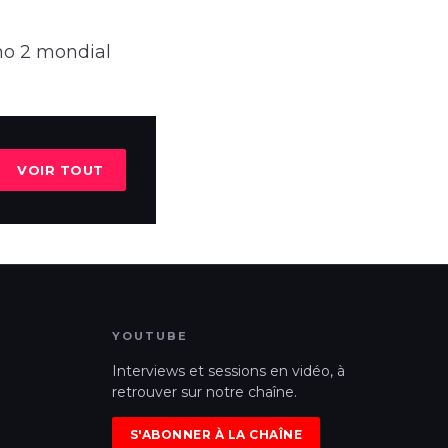
no 2 mondial
VOIR TOUT
YOUTUBE
Interviews et sessions en vidéo, à
retrouver sur notre chaîne.
S'ABONNER À LA CHAÎNE