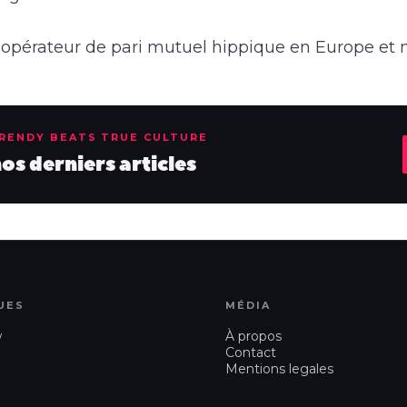
r opérateur de pari mutuel hippique en Europe et 
TRENDY BEATS TRUE CULTURE
s derniers articles
UES
MÉDIA
w
À propos
Contact
Mentions legales