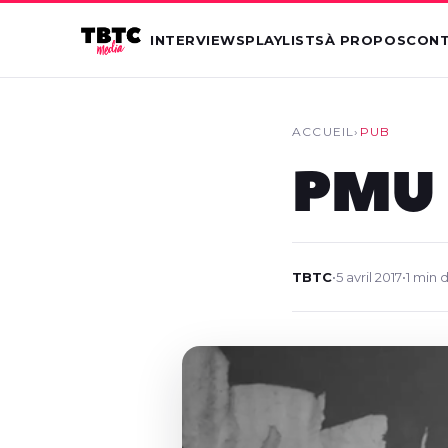
INTERVIEWS
PLAYLISTS
À PROPOS
CON
ACCUEIL
›
PUB
PMU :
TBTC
•
5 avril 2017
•
1 min 