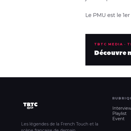
Le PMU est le 1e
TBTC MEDIA · 
Découvre no
RUBRIQ
Intervie
Playlist
Event
Les légendes de la French Touch et la
scène française de demain.