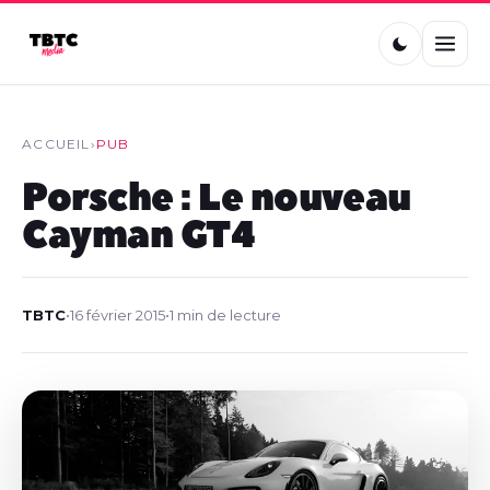
ACCUEIL
›
PUB
Porsche : Le nouveau
Cayman GT4
TBTC
•
16 février 2015
•
1 min de lecture