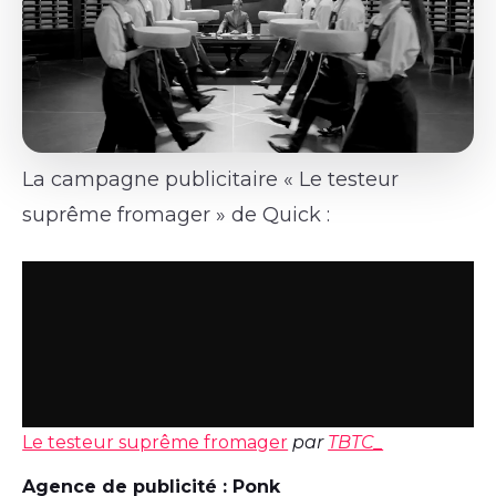
La campagne publicitaire « Le testeur
suprême fromager » de Quick :
Le testeur suprême fromager
par
TBTC_
Agence de publicité : Ponk