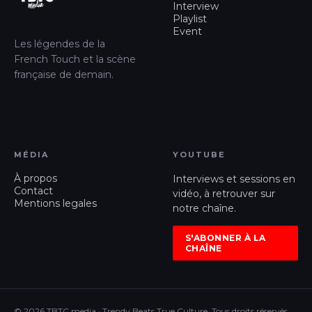
Interview
Playlist
Event
Les légendes de la
French Touch et la scène
française de demain.
MÉDIA
YOUTUBE
À propos
Interviews et sessions en
Contact
vidéo, à retrouver sur
Mentions legales
notre chaîne.
S'ABONNER À LA
CHAÎNE
© 2026 TBTC media · Trendy Beats True Culture, Tous droits réservés