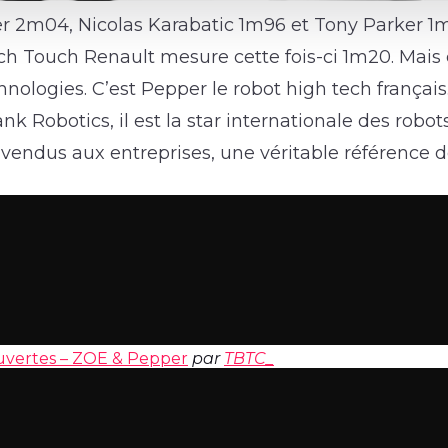
r 2m04, Nicolas Karabatic 1m96 et Tony Parker 1m
ch Touch Renault mesure cette fois-ci 1m20. Mais 
nologies. C’est Pepper le robot high tech françai
nk Robotics, il est la star internationale des robot
vendus aux entreprises, une véritable référence d
uvertes – ZOE & Pepper
par
TBTC_