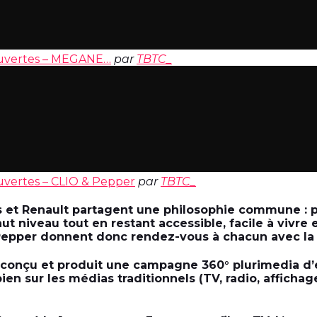
Ouvertes – MEGANE…
par
TBTC_
uvertes – CLIO & Pepper
par
TBTC_
 et Renault partagent une philosophie commune : p
t niveau tout en restant accessible, facile à vivre et
Pepper donnent donc rendez-vous à chacun avec la
a conçu et produit une campagne 360° plurimedia d
ien sur les médias traditionnels (TV, radio, affichag