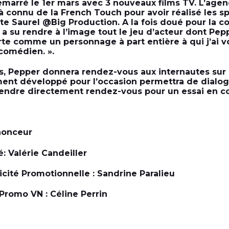
arré le 1er mars avec 3 nouveaux films TV. L’agenc
jà connu de la French Touch pour avoir réalisé les 
ste Saurel @Big Production. A la fois doué pour la c
 a su rendre à l’image tout le jeu d’acteur dont Pep
e comme un personnage à part entière à qui j’ai v
comédien. ».
rs, Pepper donnera rendez-vous aux internautes sur 
ent développé pour l’occasion permettra de dialog
rendre directement rendez-vous pour un essai en c
nonceur
é: Valérie Candeiller
icité Promotionnelle : Sandrine Paralieu
romo VN : Céline Perrin