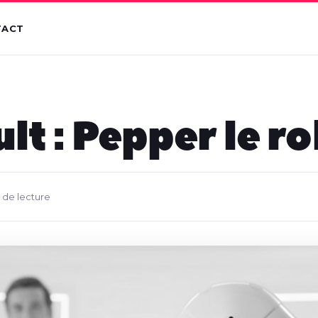
TACT
lt : Pepper le r
 de lecture