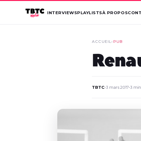
INTERVIEWS
PLAYLISTS
À PROPOS
CON
ACCUEIL
›
PUB
Renau
TBTC
•
3 mars 2017
•
3 min