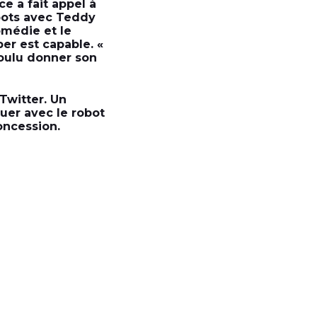
e a fait appel à
spots avec Teddy
omédie et le
per est capable. «
oulu donner son
Twitter. Un
uer avec le robot
oncession.