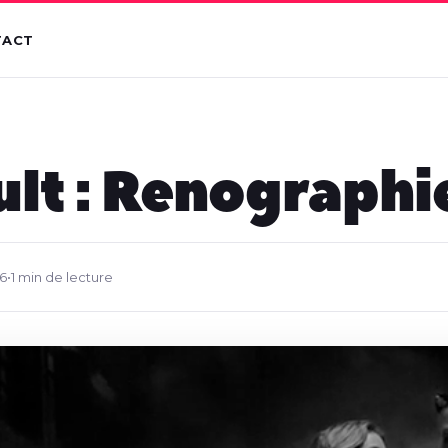
TACT
lt : Renographi
6
•
1 min de lecture