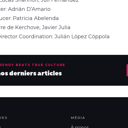
er: Adrián D’Amario
ucer: Patricia Abelenda
rre de Kerchove, Javier Julia
irector Coordination: Julián López Cóppola
TRENDY BEATS TRUE CULTURE
s derniers articles
UES
MÉDIA
w
À propos