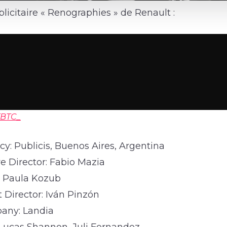
icitaire « Renographies » de Renault :
TBTC_
y: Publicis, Buenos Aires, Argentina
e Director: Fabio Mazia
r: Paula Kozub
 Director: Iván Pinzón
any: Landia
, Lucas Shannon, Juli Fernandez