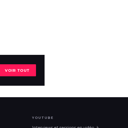
VOIR TOUT
YOUTUBE
Interviews et sessions en vidéo, à