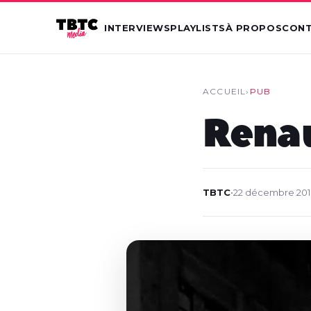
INTERVIEWS
PLAYLISTS
À PROPOS
CON
ACCUEIL
›
PUB
Renau
TBTC
•
22 décembre 201