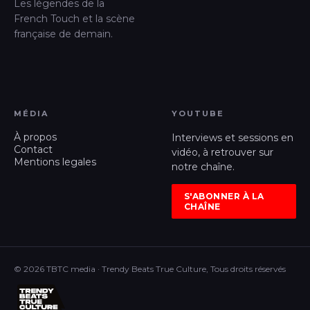
Les légendes de la
French Touch et la scène
française de demain.
MÉDIA
YOUTUBE
À propos
Interviews et sessions en
Contact
vidéo, à retrouver sur
Mentions legales
notre chaîne.
S'ABONNER À LA
CHAÎNE
© 2026 TBTC media · Trendy Beats True Culture, Tous droits réservés