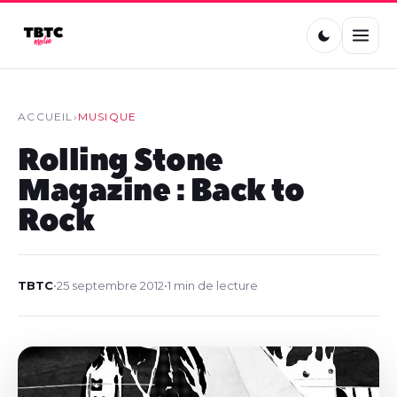
ACCUEIL
›
MUSIQUE
Rolling Stone
Magazine : Back to
Rock
TBTC
•
25 septembre 2012
•
1 min de lecture