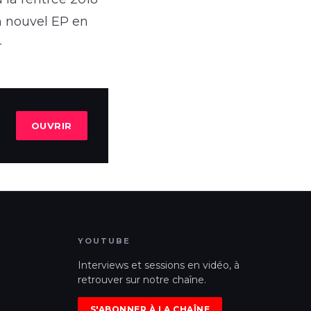
un nouvel EP en
–
OUVRIR
YOUTUBE
Interviews et sessions en vidéo, à
retrouver sur notre chaîne.
S'ABONNER À LA CHAÎNE