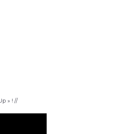
 » ! //