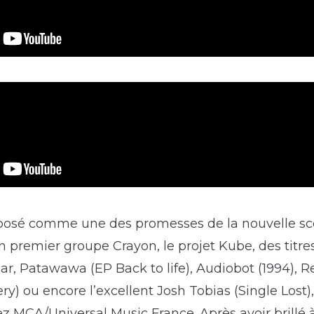
mposé comme une des promesses de la nouvelle sc
on premier groupe Crayon, le projet Kube, des tit
r, Patawawa (EP Back to life), Audiobot (1994), 
ry) ou encore l’excellent Josh Tobias (Single Los
z MCA/Universal Music France. Après avoir brillé à