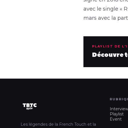
avec le single « 
mars avec la part
PLAYLIST DE L'
Découvre to
RUBRIQ
Intervie
Playlist
Event
Les légendes de la French Touch et la