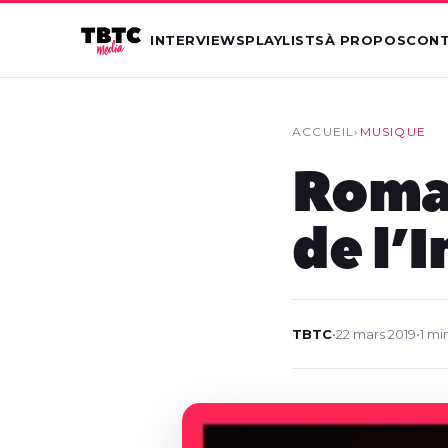
INTERVIEWS
PLAYLISTS
À PROPOS
CON
ACCUEIL
›
MUSIQUE
Roman
de l’I
TBTC
•
22 mars 2019
•
1 mi