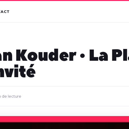
TACT
 Kouder • La Pl
nvité
n de lecture