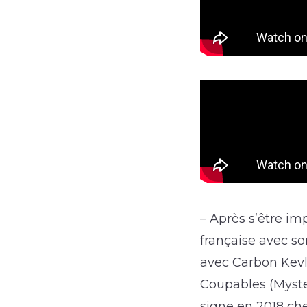
– Après s’être i
française avec s
avec Carbon Kevla
Coupables (Myste
signe en 2018 che