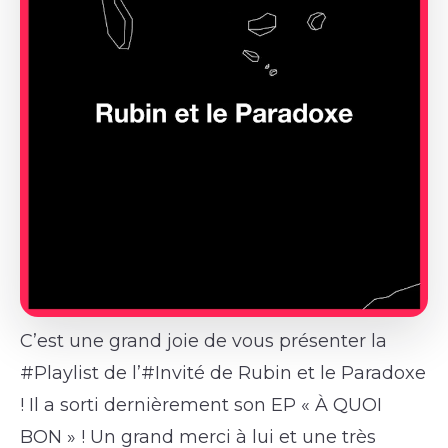
C’est une grand joie de vous présenter la
#Playlist de l’#Invité de Rubin et le Paradoxe
! Il a sorti dernièrement son EP « À QUOI
BON » ! Un grand merci à lui et une très