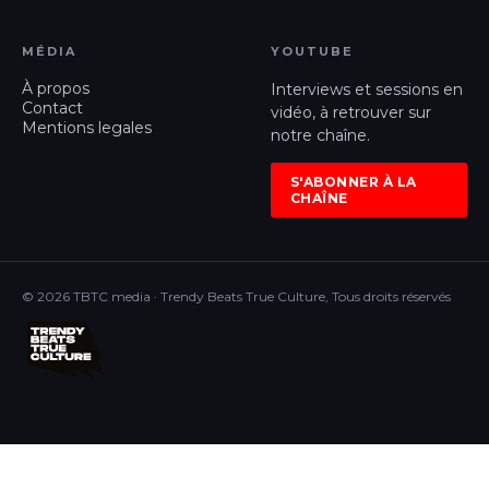
MÉDIA
YOUTUBE
À propos
Interviews et sessions en
Contact
vidéo, à retrouver sur
Mentions legales
notre chaîne.
S'ABONNER À LA
CHAÎNE
© 2026 TBTC media · Trendy Beats True Culture, Tous droits réservés