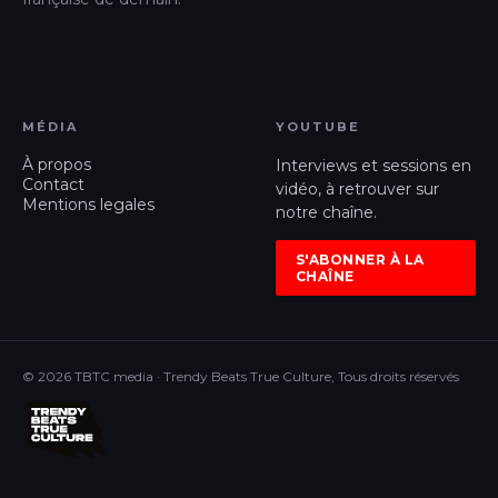
MÉDIA
YOUTUBE
À propos
Interviews et sessions en
Contact
vidéo, à retrouver sur
Mentions legales
notre chaîne.
S'ABONNER À LA
CHAÎNE
© 2026 TBTC media · Trendy Beats True Culture, Tous droits réservés