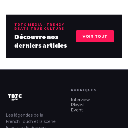
TBTC MEDIA · TRENDY
BEATS TRUE CULTURE
Découvre nos
VOIR TOUT
derniers articles
RUBRIQUES
Interview
Playlist
Event
Les légendes de la
French Touch et la scène
française de demain.