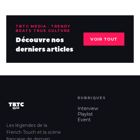
TBTC MEDIA · TRENDY
BEATS TRUE CULTURE
Découvre nos
VOIR TOUT
derniers articles
RUBRIQUES
Interview
Playlist
Event
Les légendes de la
French Touch et la scène
française de demain.