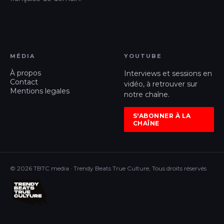
MÉDIA
YOUTUBE
À propos
Interviews et sessions en
Contact
vidéo, à retrouver sur
Mentions legales
notre chaîne.
S'ABONNER À LA
CHAÎNE
© 2026 TBTC media · Trendy Beats True Culture, Tous droits réservés