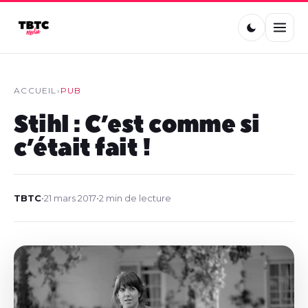
ACCUEIL
›
PUB
Stihl : C’est comme si
c’était fait !
TBTC
•
21 mars 2017
•
2 min de lecture