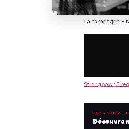
La campagne Fire
Strongbow : Fire
TBTC MEDIA · 
Découvre no