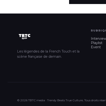
RUBRIQ
Intervie
Playlist
Event
Les légendes de la French Touch et la
scène française de demain.
© 2026 TBTC media · Trendy Beats True Culture, Tous droits réser