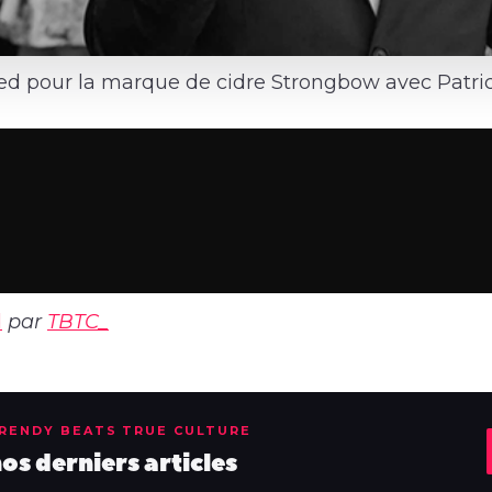
d pour la marque de cidre Strongbow avec Patric
d
par
TBTC_
TRENDY BEATS TRUE CULTURE
s derniers articles