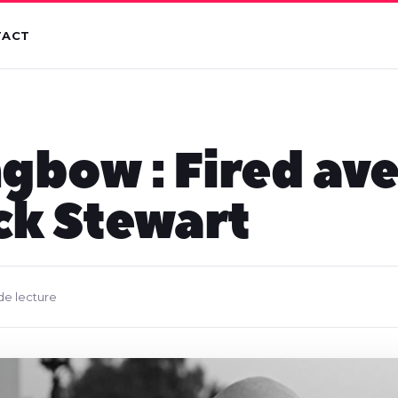
TACT
gbow : Fired av
ck Stewart
 de lecture