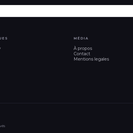
UES
MÉDIA
w
À propos
Contact
Mentions legales
vés