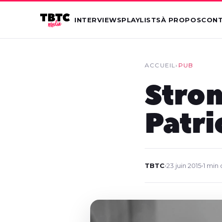
INTERVIEWS
PLAYLISTS
À PROPOS
CON
ACCUEIL
›
PUB
Stron
Patri
TBTC
•
23 juin 2015
•
1 min