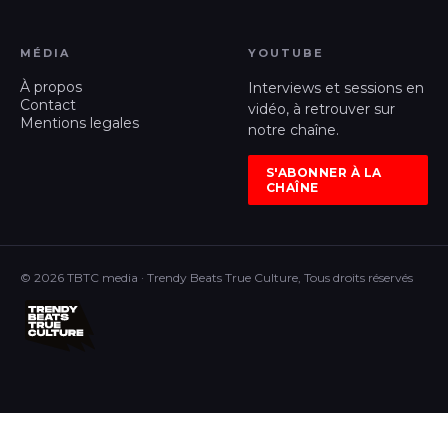
MÉDIA
YOUTUBE
À propos
Interviews et sessions en
Contact
vidéo, à retrouver sur
Mentions legales
notre chaîne.
S'ABONNER À LA
CHAÎNE
© 2026 TBTC media · Trendy Beats True Culture, Tous droits réservés