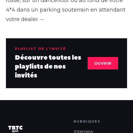
fosse, sur un dancefloor ou au fond de votre
4*4 dans un parking souterrain en attendant
votre dealer. –
PLAYLIST DE L'INVITÉ
Découvre toutes les
OUVRIR
playlists de nos
invités
RUBRIQUES
Interview