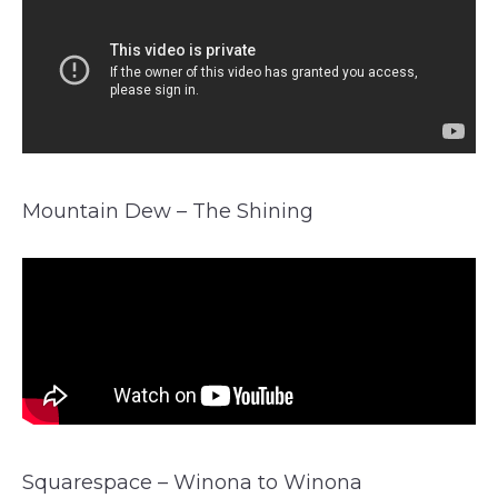
Mountain Dew – The Shining
Squarespace – Winona to Winona