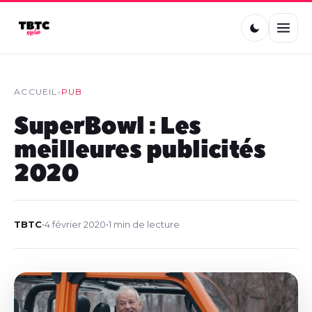
ACCUEIL
›
PUB
SuperBowl : Les
meilleures publicités
2020
TBTC
•
4 février 2020
•
1 min de lecture