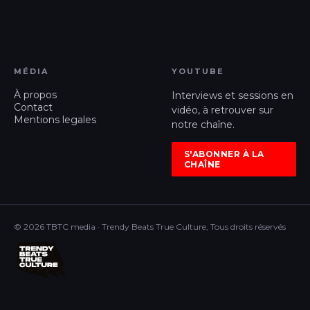
MÉDIA
YOUTUBE
À propos
Interviews et sessions en
Contact
vidéo, à retrouver sur
Mentions legales
notre chaîne.
S'ABONNER À LA
CHAÎNE
© 2026 TBTC media · Trendy Beats True Culture, Tous droits réservés