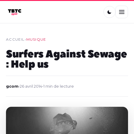
ACCUEIL
›
MUSIQUE
Surfers Against Sewage
: Help us
gcom
•
26 avril 2014
•
1 min de lecture