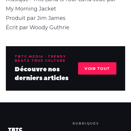
My Morning Jacket
Produit par Jim James
Écrit par Woody Guthrie
TBTC MEDIA · TRENDY
BEATS TRUE CULTURE
Découvre nos
VOIR TOUT
derniers articles
RUBRIQUES