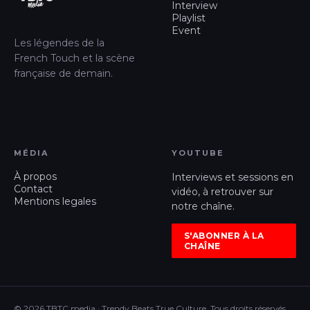
Interview
Playlist
Event
Les légendes de la
French Touch et la scène
française de demain.
MÉDIA
YOUTUBE
À propos
Interviews et sessions en
Contact
vidéo, à retrouver sur
Mentions legales
notre chaîne.
S'ABONNER À LA
CHAÎNE
© 2026 TBTC media · Trendy Beats True Culture, Tous droits réservés