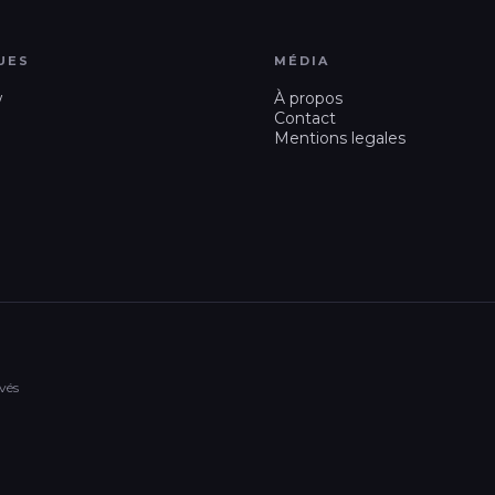
UES
MÉDIA
w
À propos
Contact
Mentions legales
vés