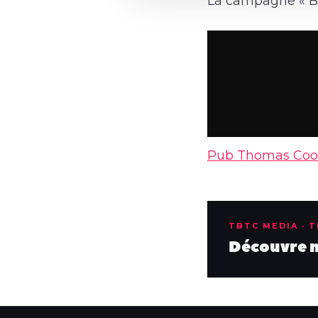
La campagne « Be
Pub Thomas Cook
TBTC MEDIA · 
Découvre no