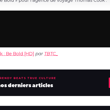
 Bold » pour l’agence de voyage Thomas Cook :
 : Be Bold [HD]
par
TBTC_
TRENDY BEATS TRUE CULTURE
s derniers articles