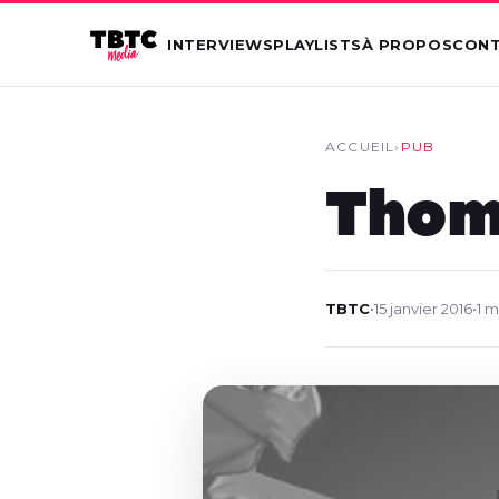
INTERVIEWS
PLAYLISTS
À PROPOS
CON
ACCUEIL
›
PUB
Thoma
TBTC
•
15 janvier 2016
•
1 m