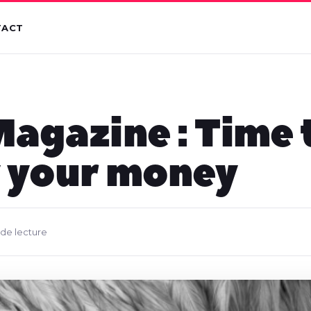
TACT
agazine : Time 
 your money
 de lecture