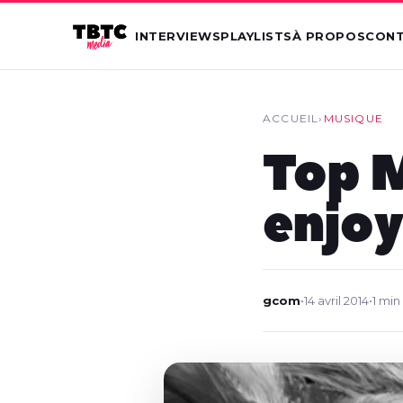
INTERVIEWS
PLAYLISTS
À PROPOS
CON
ACCUEIL
›
MUSIQUE
Top M
enjoy
gcom
•
14 avril 2014
•
1 min