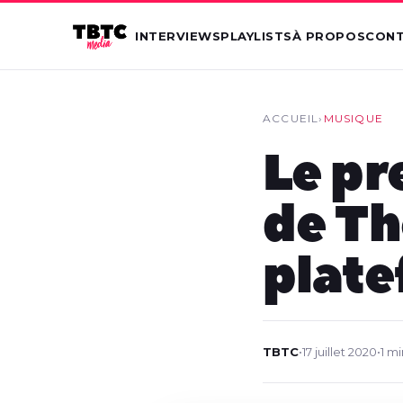
INTERVIEWS
PLAYLISTS
À PROPOS
CON
ACCUEIL
›
MUSIQUE
Le pr
de Th
plate
TBTC
•
17 juillet 2020
•
1 m