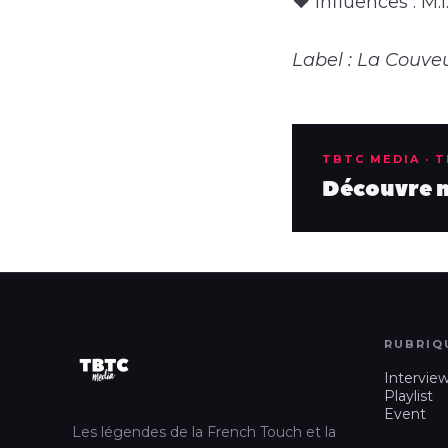
♥ Influences : M.
Label : La Couveu
TBTC MEDIA · 
Découvre no
RUBRIQ
Intervie
Playlist
Event
Les légendes de la French Touch et la