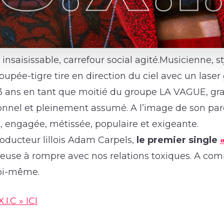
insaisissable, carrefour social agité.Musicienne, s
poupée-tigre tire en direction du ciel avec un lase
3 ans en tant que moitié du groupe LA VAGUE, gran
onnel et pleinement assumé. A l’image de son par
, engagée, métissée, populaire et exigeante.
oducteur lillois Adam Carpels,
le premier single
oyeuse à rompre avec nos relations toxiques. A co
soi-même.
I.C » ICI