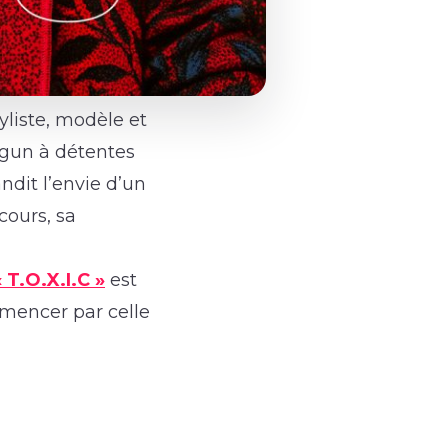
tyliste, modèle et
r gun à détentes
dit l’envie d’un
cours, sa
« T.O.X.I.C »
est
mmencer par celle