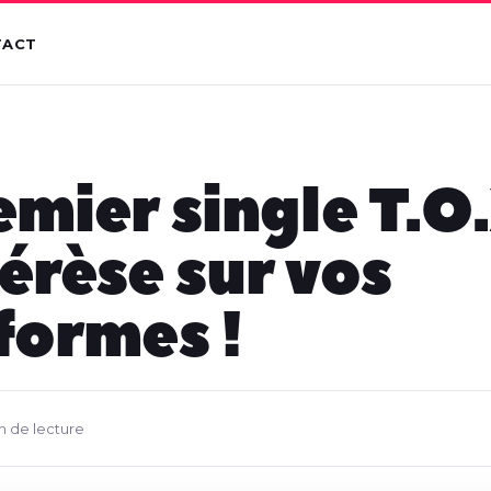
TACT
emier single T.O.
érèse sur vos
formes !
in de lecture