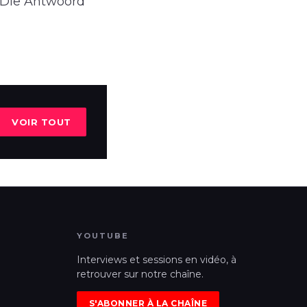
u, Die Antwoord
VOIR TOUT
YOUTUBE
Interviews et sessions en vidéo, à
retrouver sur notre chaîne.
S'ABONNER À LA CHAÎNE