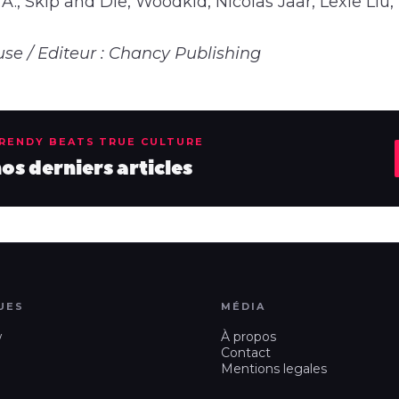
I.A., Skip and Die, Woodkid, Nicolas Jaar, Lexie Li
se / Editeur : Chancy Publishing
TRENDY BEATS TRUE CULTURE
s derniers articles
UES
MÉDIA
w
À propos
Contact
Mentions legales