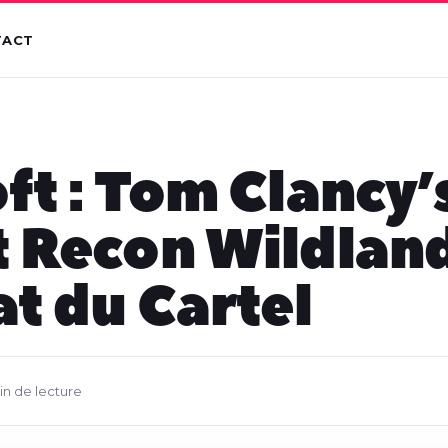
TACT
ft : Tom Clancy’
 Recon Wildlan
at du Cartel
in de lecture