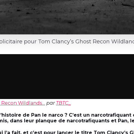
icitaire pour Tom Clancy’s Ghost Recon Wildlands
t Recon Wildlands…
par
TBTC_
histoire de Pan le narco ? C’est un narcotrafiquant 
is, dans leur planque de narcotrafiquants et Pan, l
i l’a fait, et c’est pour lancer le titre Tom Clancy’s