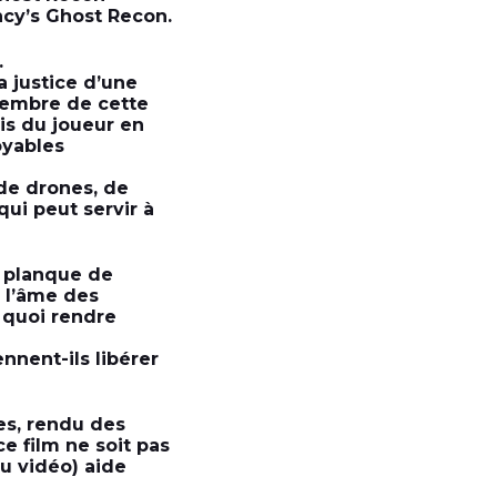
ncy’s Ghost Recon.
.
 justice d’une
membre de cette
s du joueur en
oyables
 de drones, de
 qui peut servir à
r planque de
e l’âme des
e quoi rendre
nnent-ils libérer
res, rendu des
e film ne soit pas
eu vidéo) aide