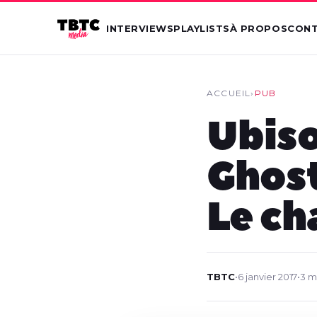
INTERVIEWS
PLAYLISTS
À PROPOS
CON
ACCUEIL
›
PUB
Ubiso
Ghost
Le ch
TBTC
•
6 janvier 2017
•
3 m