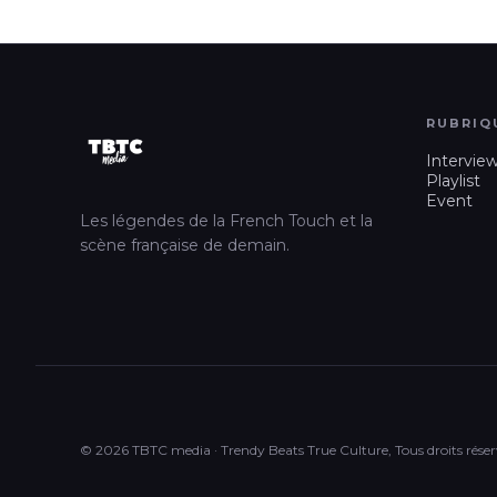
RUBRIQ
Intervie
Playlist
Event
Les légendes de la French Touch et la
scène française de demain.
© 2026 TBTC media · Trendy Beats True Culture, Tous droits réser