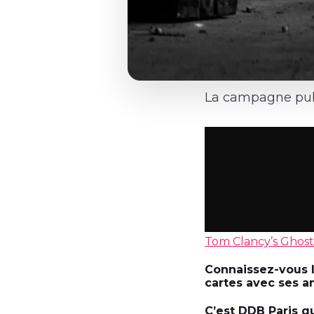
La campagne publ
Tom Clancy’s Ghos
Connaissez-vous l’
cartes avec ses am
C’est DDB Paris qu