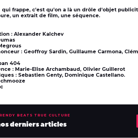
ui frappe, c’est qu’on a là un drôle d’objet publicit
re, un extrait de film, une séquence.
tion : Alexander Kalchev
 Dumas
 Megrous
onceur : Geoffroy Sardin, Guillaume Carmona, Clém
lban 404
ce : Marie-Elise Archambaud, Olivier Guillerot
iques : Sebastien Genty, Dominique Castellano.
 Schmooze
ac
TRENDY BEATS TRUE CULTURE
s derniers articles