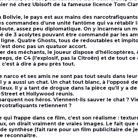
nier né chez Ubisoft de la fameuse licence Tom Cla
 Bolivie, le pays est aux mains des narcotrafiquants
es commandes d’une unité fantôme qui va rétablir la
doute, assez peu diplomatique. On y incarnera un 
é de 3 acolytes pouvant être commandé par les ami
 ligne. Quatre Ghosts, tous de redoutables et impit
’est donc pas un quatuor accort.
er des méchants, le joueur dispose d’hélicoptères,
eeps, de C4 (l’explosif, pas la Citroën) et de tout ce
 c’est à dire à peu près tout.
le narco et ses amis ne sont pas tout seuls dans leu
Il y a aussi un chat. Un chat tout blanc, à l’opposé d
lieux. Il y a tant de drogue dans la pièce qu’il y a d
l-Street et Hollywood réunis.
barquent nos héros. Viennent-ils sauver le chat ? Vie
rcotrafiquants retiennent ?
qui frappe dans ce film, c’est son réalisme : textu
x, on dirait vraiment de vraies images. Le fait que c
e synthèse (fait rare pour un film publicitaire de j
le reconnaître.