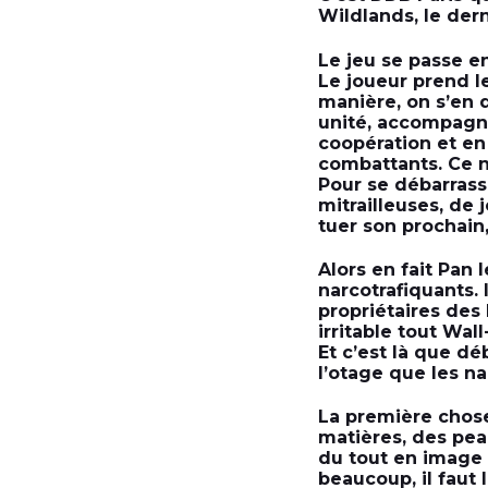
Wildlands, le der
Le jeu se passe en
Le joueur prend l
manière, on s’en 
unité, accompagn
coopération et en
combattants. Ce n
Pour se débarrass
mitrailleuses, de j
tuer son prochain,
Alors en fait Pan 
narcotrafiquants. 
propriétaires des 
irritable tout Wal
Et c’est là que dé
l’otage que les na
La première chose 
matières, des peau
du tout en image d
beaucoup, il faut 