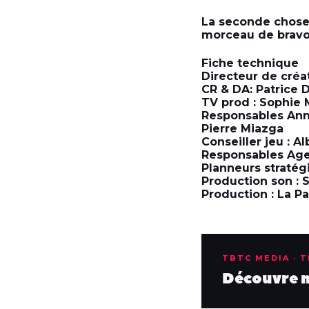
La seconde chose q
morceau de bravou
Fiche technique
Directeur de créa
CR & DA: Patrice
TV prod : Sophie
Responsables Ann
Pierre Miazga
Conseiller jeu : A
Responsables Agen
Planneurs stratég
Production son :
Production : La P
TBTC MEDIA · 
Découvre no