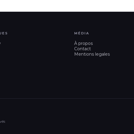
UES
MÉDIA
w
À propos
Contact
Mentions legales
vés