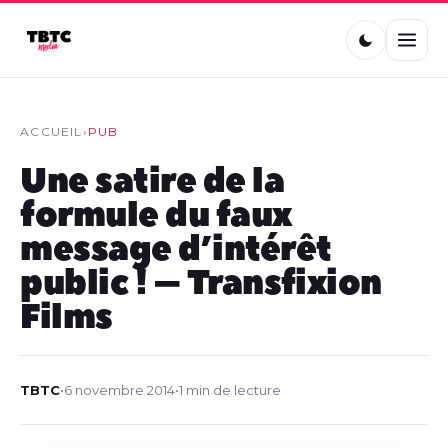
ACCUEIL
›
PUB
Une satire de la
formule du faux
message d’intérêt
public ! – Transfixion
Films
TBTC
•
6 novembre 2014
•
1 min de lecture