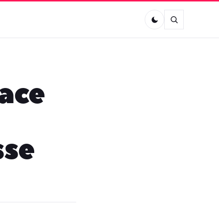
pace
sse