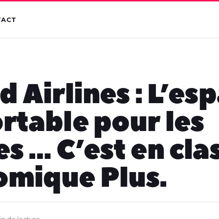
TACT
d Airlines : L’es
rtable pour les
s … C’est en cla
mique Plus.