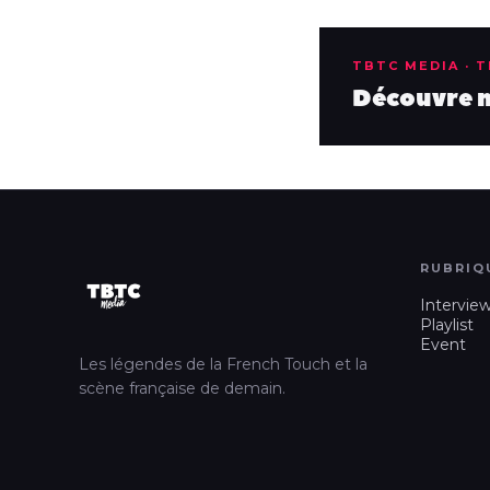
TBTC MEDIA · 
Découvre no
RUBRIQ
Intervie
Playlist
Event
Les légendes de la French Touch et la
scène française de demain.