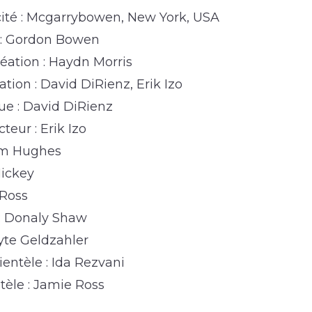
ité : Mcgarrybowen, New York, USA
 : Gordon Bowen
réation : Haydn Morris
ation : David DiRienz, Erik Izo
que : David DiRienz
eur : Erik Izo
Jim Hughes
Hickey
 Ross
 : Donaly Shaw
yte Geldzahler
ientèle : Ida Rezvani
tèle : Jamie Ross