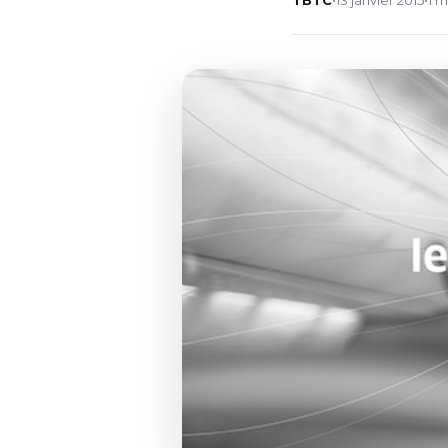
TBTC
•
13 janvier 2015
•
1 m