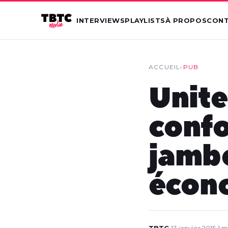
INTERVIEWS
PLAYLISTS
À PROPOS
CON
ACCUEIL
›
PUB
Unite
confo
jambe
écono