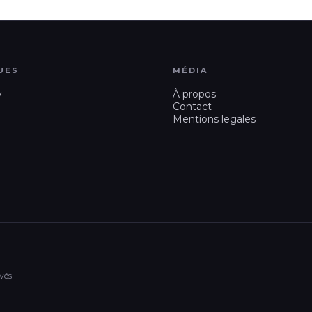
UES
MÉDIA
w
À propos
Contact
Mentions legales
vés