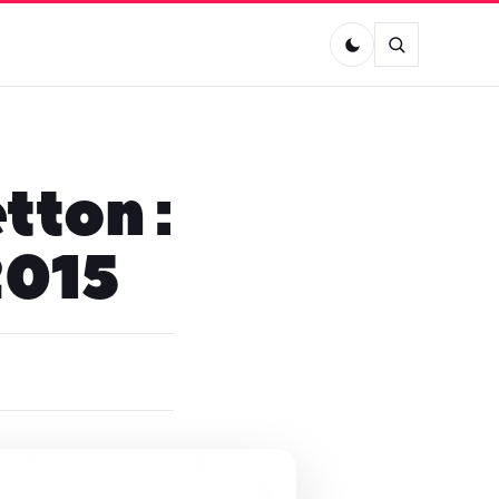
tton :
2015