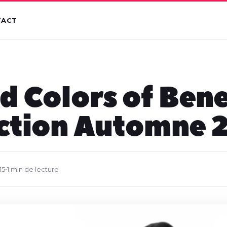
TACT
d Colors of Bene
ction Automne 
15
•
1 min de lecture