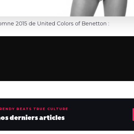
omne 2015 de United Colors of Benetton :
TRENDY BEATS TRUE CULTURE
s derniers articles