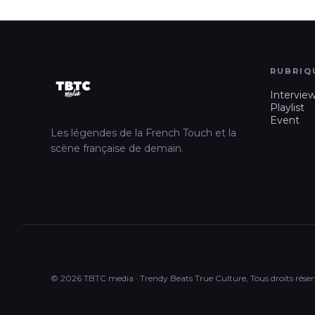
RUBRIQ
Intervie
Playlist
Event
Les légendes de la French Touch et la
scène française de demain.
© 2026 TBTC media · Trendy Beats True Culture, Tous droits réser