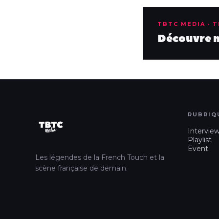
TBTC MEDIA · 
Découvre no
RUBRIQ
Intervie
Playlist
Event
Les légendes de la French Touch et la
scène française de demain.