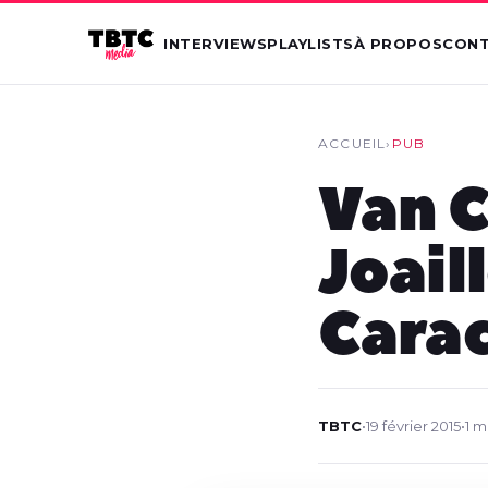
INTERVIEWS
PLAYLISTS
À PROPOS
CON
ACCUEIL
›
PUB
Van C
Joail
Carac
TBTC
•
19 février 2015
•
1 m