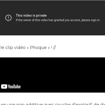
e clip vidéo « Phoque » ! //
re une pop additive avec couche d’explosif, de dist