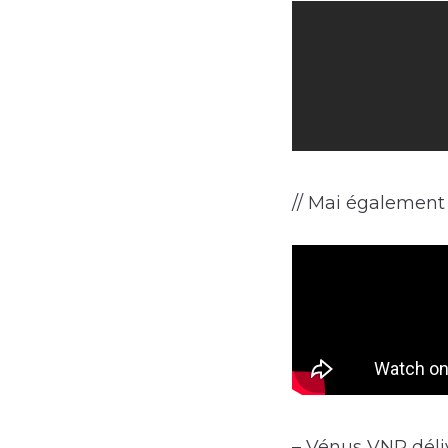
// Mai également l
– Vénus VNR déliv