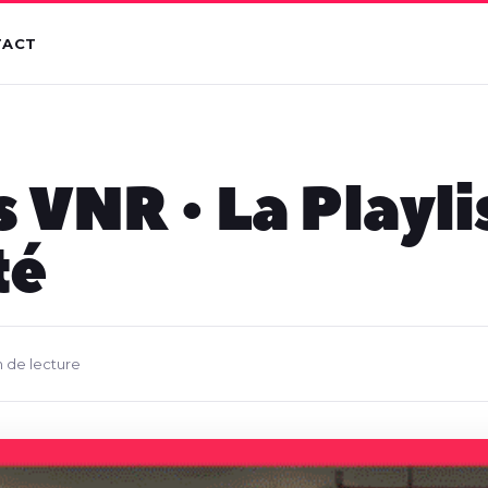
TACT
 VNR • La Playli
té
n de lecture