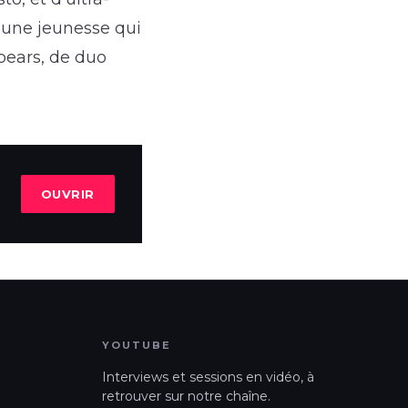
d’une jeunesse qui
pears, de duo
OUVRIR
YOUTUBE
Interviews et sessions en vidéo, à
retrouver sur notre chaîne.