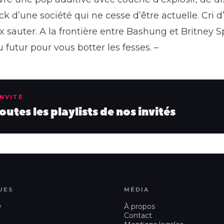
ck d’une société qui ne cesse d’être actuelle. Cri 
 sauter. A la frontière entre Bashung et Britney S
u futur pour vous botter les fesses. –
INVITÉ
utes les playlists de nos invités
UES
MÉDIA
w
À propos
Contact