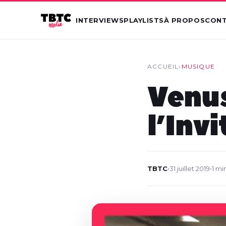
INTERVIEWS
PLAYLISTS
À PROPOS
CON
ACCUEIL
›
MUSIQUE
Venus
l’Invi
TBTC
•
31 juillet 2019
•
1 mi