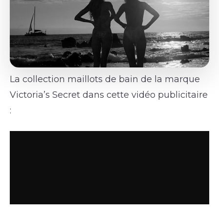
La collection maillots de bain de la marque
Victoria’s Secret dans cette vidéo publicitaire
: