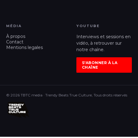
MÉDIA
YOUTUBE
À propos
Interviews et sessions en
Contact
vidéo, à retrouver sur
Mentions legales
notre chaîne.
S'ABONNER À LA
CHAÎNE
© 2026 TBTC media · Trendy Beats True Culture, Tous droits réservés