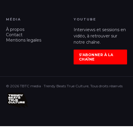
MÉDIA
YOUTUBE
À propos
Interviews et sessions en
Contact
vidéo, à retrouver sur
Mentions legales
notre chaîne.
S'ABONNER À LA
CHAÎNE
© 2026 TBTC media · Trendy Beats True Culture, Tous droits réservés