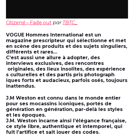
Citizens! – Fade out
par
TBTC_
VOGUE Hommes Internatio
nal est un
magazine prescripte
ur qui sélectionn
e et met
en scène des produits et des sujets singuliers
,
différents
et rares…
C’est aus
si une allure à adopter, des
interviews
exclusives
, des rencontres
originales
, des lieux insolites,
des expérience
s culturelle
s et des partis pris photograph
iques forts et audacieux,
parfois osés, toujours
inattendus
.
J.M Weston est connu dans le monde entier
pour ses mocassins iconiques, portés de
génération en génération, par-delà les styles
et les époques.
J.M. Weston incarne ainsi l’élégance française,
ce style libre, authentique et intemporel, qui
fuit l’artifice et sait jouer des codes.