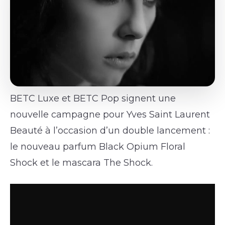
BETC Luxe et BETC Pop signent une
nouvelle campagne pour Yves Saint Laurent
Beauté à l’occasion d’un double lancement :
le nouveau parfum Black Opium Floral
Shock et le mascara The Shock.