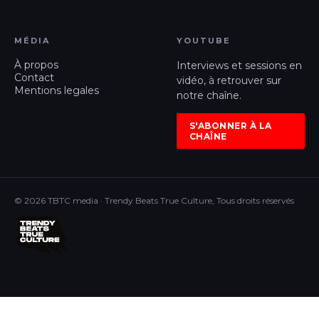
MÉDIA
YOUTUBE
À propos
Interviews et sessions en
Contact
vidéo, à retrouver sur
Mentions legales
notre chaîne.
S'ABONNER À LA
CHAÎNE
© 2026 TBTC media · Trendy Beats True Culture, Tous droits réservés