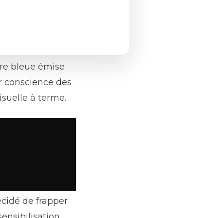
ère bleue émise
oir conscience des
isuelle à terme.
écidé de frapper
ensibilisation