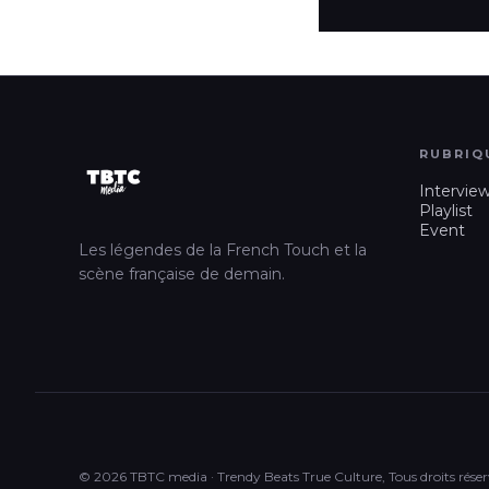
RUBRIQ
Intervie
Playlist
Event
Les légendes de la French Touch et la
scène française de demain.
© 2026 TBTC media · Trendy Beats True Culture, Tous droits réser