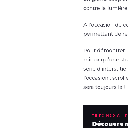
contre la lumière
A l’occasion de c
permettant de ren
Pour démontrer l’
mieux qu’une stra
série d’interstiti
l’occasion : scro
sera toujours là !
TBTC MEDIA · 
Découvre no