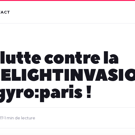
TACT
 lutte contre la
ELIGHTINVASI
gyro:paris !
17
•
1 min de lecture