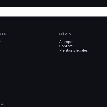
UES
MÉDIA
w
À propos
Contact
Mentions legales
vés