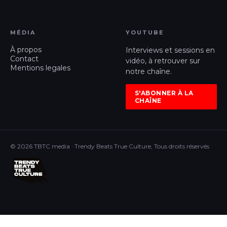
MÉDIA
YOUTUBE
À propos
Interviews et sessions en
Contact
vidéo, à retrouver sur
Mentions legales
notre chaîne.
S'ABONNER À LA
CHAÎNE
© 2026 TBTC media · Trendy Beats True Culture, Tous droits réservés