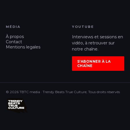
MÉDIA
YOUTUBE
À propos
Interviews et sessions en
Contact
vidéo, à retrouver sur
Mentions legales
notre chaîne.
S'ABONNER À LA
CHAÎNE
© 2026 TBTC media · Trendy Beats True Culture, Tous droits réservés