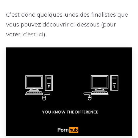
C’est donc quelques-unes des finalistes que
vous pouvez découvrir ci-dessous (pour
voter,
c’est ici
).