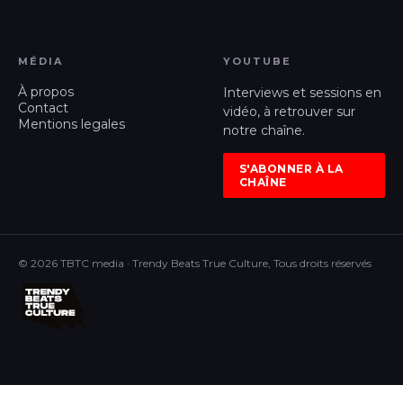
MÉDIA
YOUTUBE
À propos
Interviews et sessions en
Contact
vidéo, à retrouver sur
Mentions legales
notre chaîne.
S'ABONNER À LA
CHAÎNE
© 2026 TBTC media · Trendy Beats True Culture, Tous droits réservés