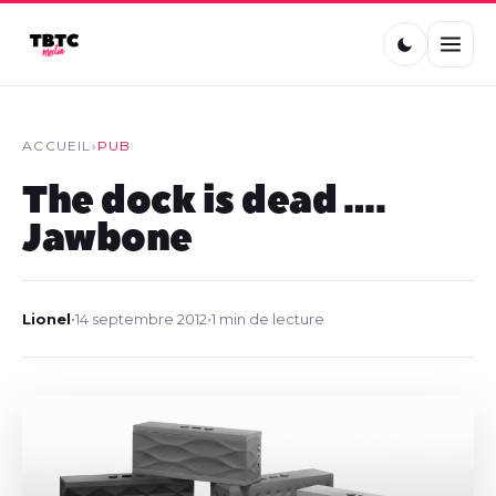
ACCUEIL
›
PUB
The dock is dead ….
Jawbone
Lionel
•
14 septembre 2012
•
1 min de lecture