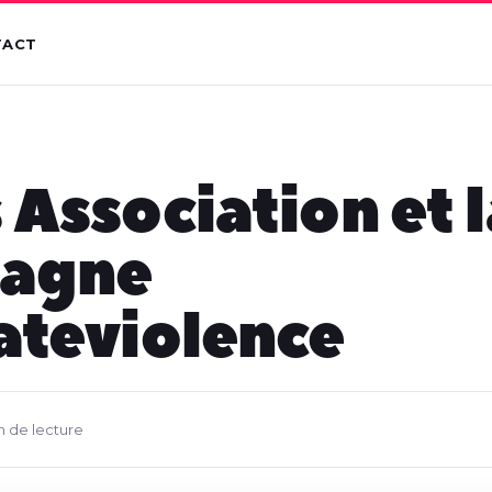
TACT
 Association et 
agne
ateviolence
n de lecture