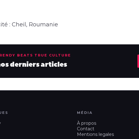
ité : Cheil, Roumanie
TRENDY BEATS TRUE CULTURE
s derniers articles
UES
MÉDIA
w
À propos
Contact
Mentions legales