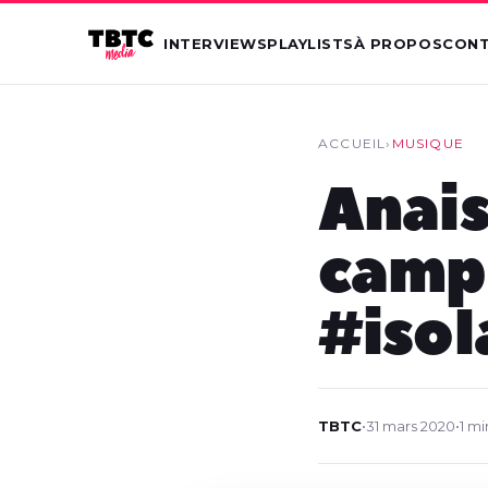
INTERVIEWS
PLAYLISTS
À PROPOS
CON
ACCUEIL
›
MUSIQUE
Anais
camp
#isol
TBTC
•
31 mars 2020
•
1 mi