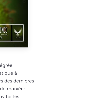
tégrée
atique à
rs des dernières
s de manière
viter les