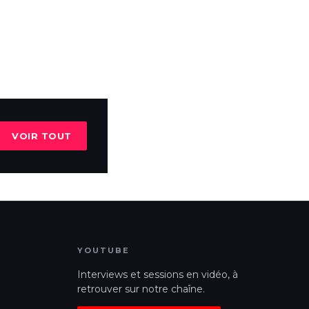
VOIR TOUT
YOUTUBE
Interviews et sessions en vidéo, à
retrouver sur notre chaîne.