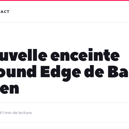
TACT
uvelle enceinte
ound Edge de Ba
sen
8
•
1 min de lecture