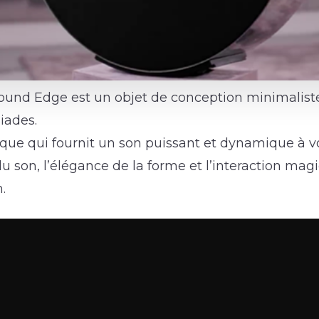
ound Edge est un objet de conception minimalist
iades.
que qui fournit un son puissant et dynamique à vo
 du son, l’élégance de la forme et l’interaction mag
.