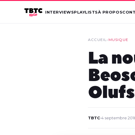
INTERVIEWS
PLAYLISTS
À PROPOS
CON
ACCUEIL
›
MUSIQUE
La no
Beos
Oluf
TBTC
•
4 septembre 201