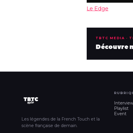
Le Edge
TBTC MEDIA · 
Découvre no
RUBRIQ
Intervie
Playlist
Event
Les légendes de la French Touch et la
scène française de demain.