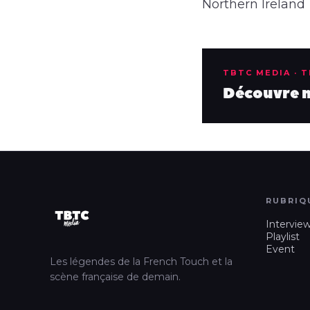
Northern Ireland
TBTC MEDIA · 
Découvre no
RUBRIQ
Intervie
Playlist
Event
Les légendes de la French Touch et la
scène française de demain.