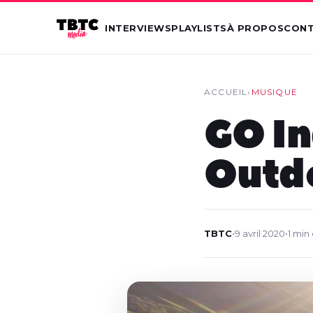
INTERVIEWS
PLAYLISTS
À PROPOS
CON
ACCUEIL
›
MUSIQUE
GO In
Outd
TBTC
•
9 avril 2020
•
1 min