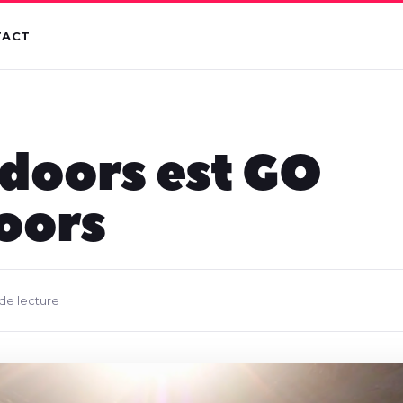
TACT
doors est GO
oors
 de lecture