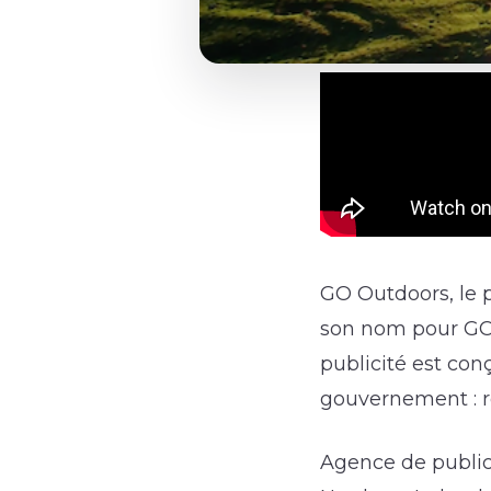
GO Outdoors, le p
son nom pour GO 
publicité est con
gouvernement : re
Agence de public