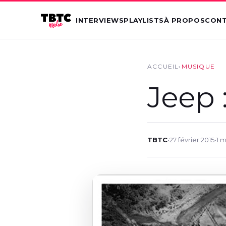
INTERVIEWS
PLAYLISTS
À PROPOS
CON
ACCUEIL
›
MUSIQUE
Jeep 
TBTC
•
27 février 2015
•
1 